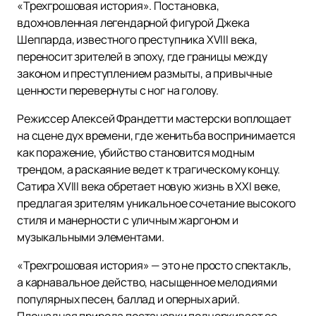
«Трехгрошовая история». Постановка,
вдохновленная легендарной фигурой Джека
Шеппарда, известного преступника XVIII века,
переносит зрителей в эпоху, где границы между
законом и преступлением размыты, а привычные
ценности перевернуты с ног на голову.
Режиссер Алексей Франдетти мастерски воплощает
на сцене дух времени, где женитьба воспринимается
как поражение, убийство становится модным
трендом, а раскаяние ведет к трагическому концу.
Сатира XVIII века обретает новую жизнь в XXI веке,
предлагая зрителям уникальное сочетание высокого
стиля и манерности с уличным жаргоном и
музыкальными элементами.
«Трехгрошовая история» — это не просто спектакль,
а карнавальное действо, насыщенное мелодиями
популярных песен, баллад и оперных арий.