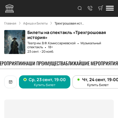
Главная
Афиша и Билеты
Трехгрошовая ист...
Билеты на спектакль «Трехгрошовая
история»
Театр им. В.Ф. Комиссаржевской
Музыкальный
спектакль
18+
23 сент.
-
20 нояб.
МЕРОПРИЯТИИ
НАШИ ПРЕИМУЩЕСТВА
БЛИЖАЙШИЕ МЕРОПРИЯТИЯ