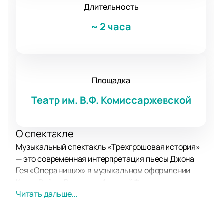
Длительность
~
2 часа
Площадка
Театр им. В.Ф. Комиссаржевской
О спектакле
Музыкальный спектакль «Трехгрошовая история»
— это современная интерпретация пьесы Джона
Гея «Опера нищих» в музыкальном оформлении
Курта Вайля. Режиссер Алексей Франдетти
Читать дальше...
бережно сохраняет сатирический дух XVIII века и
одновременно переводит его на язык XXI столетия:
на сцене смешиваются карнавальная манера,