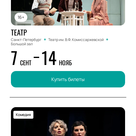
16+
ТЕАТР
Санкт-Петербург
Театр им. В.Ф. Комиссаржевской
Большой зал
7
14
СЕНТ
НОЯБ
Купить билеты
Комедия