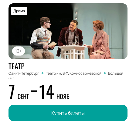
Драма
16+
ТЕАТР
Санкт-Петербург
Театр им. В.Ф. Комиссаржевской
Большой
зал
7
14
СЕНТ
НОЯБ
Купить билеты