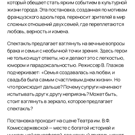
который обещает стать ярким событием в культурной
жизни города. Эта постановка, созданная по мотивам
французского адюльтера, переносит зрителей в мир
сложных отношений двух семей, где переплетаются
любовь, верность и измена.
Спектакль предлагает взглянуть на вечные вопросы
брака и семьи с необычной точки зрения. Здесь герои
не только ищут ответы, но и делают это с легкостью,
юмором и парадоксальностью. Режиссер В. Глазков
подчеркивает: «Семья создавалась на любви, и
свадьба была самым счастливым днем жизни». Но
что происходит дальше? Почему супруги начинают
испытывать друг к другу неприязнь? Может быть,
стоит взглянуть в зеркало, которое предлагает
спектакль?
Постановка проходит на сцене Театра им. В.Ф.
Комиссаржевской — месте с богатой историей и