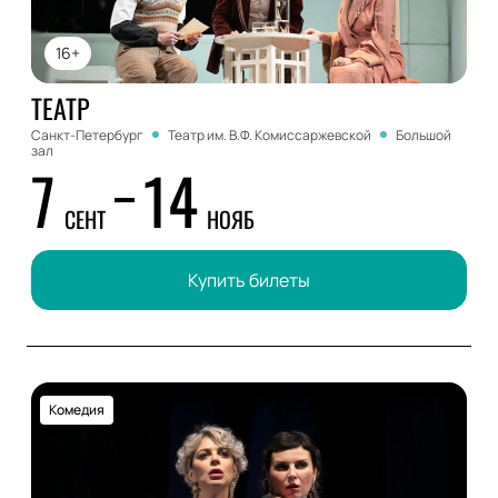
16+
ТЕАТР
Санкт-Петербург
Театр им. В.Ф. Комиссаржевской
Большой
зал
7
14
СЕНТ
НОЯБ
Купить билеты
Комедия