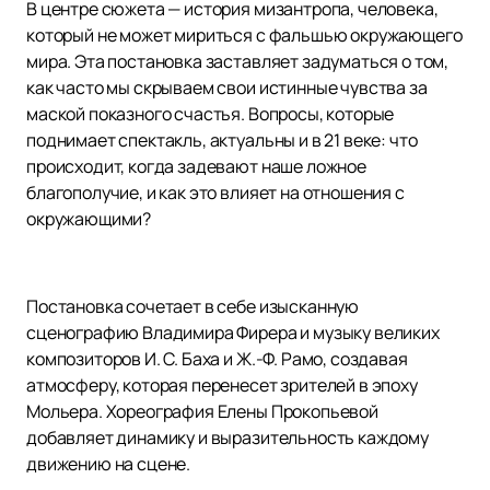
В центре сюжета — история мизантропа, человека,
который не может мириться с фальшью окружающего
мира. Эта постановка заставляет задуматься о том,
как часто мы скрываем свои истинные чувства за
маской показного счастья. Вопросы, которые
поднимает спектакль, актуальны и в 21 веке: что
происходит, когда задевают наше ложное
благополучие, и как это влияет на отношения с
окружающими?
Постановка сочетает в себе изысканную
сценографию Владимира Фирера и музыку великих
композиторов И. С. Баха и Ж.-Ф. Рамо, создавая
атмосферу, которая перенесет зрителей в эпоху
Мольера. Хореография Елены Прокопьевой
добавляет динамику и выразительность каждому
движению на сцене.