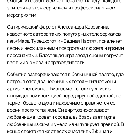
эмоции и незабываемые впечатления ждут каждого
зрителя на этом серьезном и профессиональном
мероприятии.
Сатирический фарс от Александра Коровкина,
известного автора таких популярных телесериалов,
как «Марш Турецкого» и «Бедная Настя», привлечет
своими неожиданными поворотами сюжета и яркими
персонажами. Блестящая игра звезд сцены погрузит
вас в мир юмора и справедливости.
События разворачиваются в больничной палате, где
встречаются два необычных героя – бизнесмен и
артист-пенсионер. Бизнесмен, столкнувшись с
вынужденной изоляцией перед крупной сделкой, не
теряет боевого духа и находчиво справляется со
всеми препятствиями. Он виртуозно скрывает
любовницу в кровати соседа, выбрасывает мужа
любовницы из окна и умело манипулирует правдой. В
конце спектакля ждет всех счастливый финал и