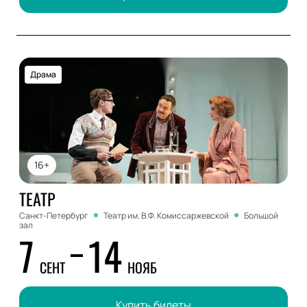
Драма
16+
ТЕАТР
Санкт-Петербург
Театр им. В.Ф. Комиссаржевской
Большой
зал
7
14
СЕНТ
НОЯБ
Купить билеты