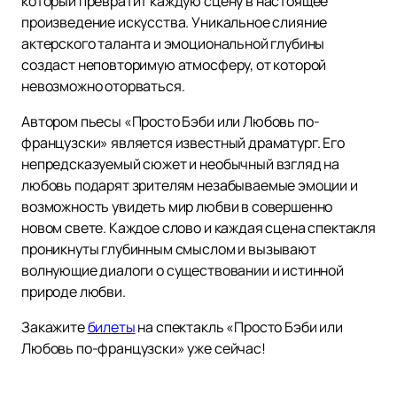
который превратит каждую сцену в настоящее
произведение искусства. Уникальное слияние
актерского таланта и эмоциональной глубины
создаст неповторимую атмосферу, от которой
невозможно оторваться.
Автором пьесы «Просто Бэби или Любовь по-
французски» является известный драматург. Его
непредсказуемый сюжет и необычный взгляд на
любовь подарят зрителям незабываемые эмоции и
возможность увидеть мир любви в совершенно
новом свете. Каждое слово и каждая сцена спектакля
проникнуты глубинным смыслом и вызывают
волнующие диалоги о существовании и истинной
природе любви.
Закажите
билеты
на спектакль «Просто Бэби или
Любовь по-французски» уже сейчас!