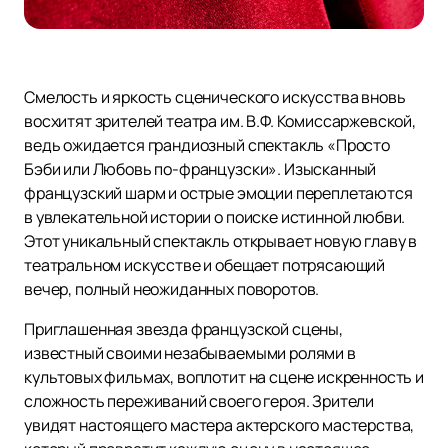
Смелость и яркость сценического искусства вновь
восхитят зрителей театра им. В.Ф. Комиссаржевской,
ведь ожидается грандиозный спектакль «Просто
Бэби или Любовь по-французски». Изысканный
французский шарм и острые эмоции переплетаются
в увлекательной истории о поиске истинной любви.
Этот уникальный спектакль открывает новую главу в
театральном искусстве и обещает потрясающий
вечер, полный неожиданных поворотов.
Приглашенная звезда французской сцены,
известный своими незабываемыми ролями в
культовых фильмах, воплотит на сцене искренность и
сложность переживаний своего героя. Зрители
увидят настоящего мастера актерского мастерства,