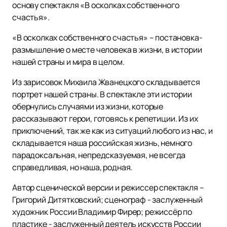
основу спектакля «В осколках собственного
счастья».
«В осколках собственного счастья» – постановка-
размышление о месте человека в жизни, в истории
нашей страны и мира в целом.
Из зарисовок Михаила Жванецкого складывается
портрет нашей страны. В спектакле эти истории
обернулись случаями из жизни, которые
рассказывают герои, готовясь к репетиции. Из их
приключений, так же как из ситуаций любого из нас, и
складывается наша российская жизнь, немного
парадоксальная, непредсказуемая, не всегда
справедливая, но наша, родная.
Автор сценической версии и режиссер спектакля –
Григорий Дитятковский; сценограф - заслуженный
художник России Владимир Фирер; режиссёр по
пластике - заслуженный деятель искусств России