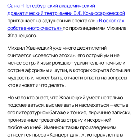
Санкт-Петербургский академический
драматический театр имени В.Ф. Комиссаржевской
приглашает на задушевный спектакль
«В осколках
собственного счастья»
по произведениям Михаила
Жванецкого.
Михаил Жванецкий уже много десятилетий
считается «совестью эпохи»: его острый ум и не
менее острый язык рождают удивительно точные и
острые афоризмы и шутки, в которых скрыта большая
мудрость и, может быть, отчасти ответы на вопросы
кто виноват и что делать.
Но мало кто знает, что Жванецкий умеет не только
подсмеиваться, высмеивать и насмехаться — есть в
его литературном багаже и тонкие, лиричные записки,
пронизанные тревогой за страну и искренней
любовью к ней. Именно к таким произведениям
относится пьеса «Концерт для...», которая легла в