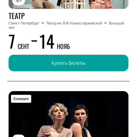
16+
ТЕАТР
Санкт-Петербург
Театр им. В.Ф. Комиссаржевской
Большой
зал
7
14
СЕНТ
НОЯБ
Купить билеты
Комедия