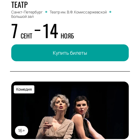
ТЕАТР
Санкт-Петербург
Театр им. В.Ф. Комиссаржевской
Большой зал
7
14
СЕНТ
НОЯБ
Купить билеты
Комедия
16+