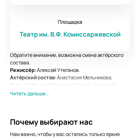
Площадка
Театр им. В.Ф. Комиссаржевской
Обратите внимание, возможна смена актёрского
состава.
Режиссёр:
Алексей Утеганов.
Актёрский состав:
Анастасия Мельникова,
Евгений Иванов, Владимир Крылов, Анатолий
Горин, Варя Светлова.
Читать дальше...
Спектакль «Привидения» в театре им. В.Ф.
Комиссаржевской — это драматическое
произведение, раскрывающее глубину
Почему выбирают нас
человеческих переживаний и скрытых тайн.
Постановка переносит зрителей в дом фру Алвинг,
Нам важно, чтобы у вас остались только яркие
где каждое событие наполнено символизмом и