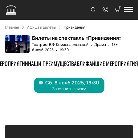
Главная
Афиша и Билеты
Привидения
Билеты на спектакль «Привидения»
Театр им. В.Ф. Комиссаржевской
Драма
18+
8 нояб. 2025
19:30
МЕРОПРИЯТИИ
НАШИ ПРЕИМУЩЕСТВА
БЛИЖАЙШИЕ МЕРОПРИЯТИЯ