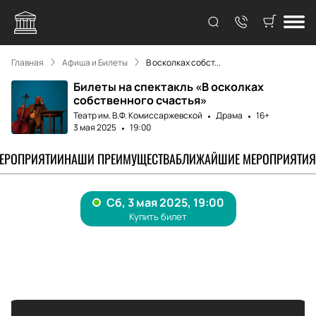
Главная
Афиша и Билеты
В осколках собст...
Билеты на спектакль «В осколках
собственного счастья»
Театр им. В.Ф. Комиссаржевской
Драма
16+
3 мая 2025
19:00
МЕРОПРИЯТИИ
НАШИ ПРЕИМУЩЕСТВА
БЛИЖАЙШИЕ МЕРОПРИЯТИЯ