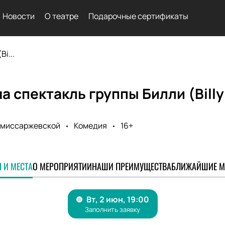
Новости
О театре
Подарочные сертификаты
i...
а спектакль группы Билли (Billy
Комиссаржевской
Комедия
16+
 И МЕСТА
О МЕРОПРИЯТИИ
НАШИ ПРЕИМУЩЕСТВА
БЛИЖАЙШИЕ М