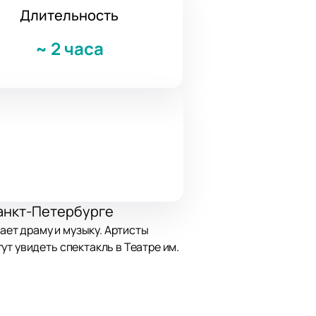
Длительность
~
2 часа
 Санкт-Петербурге
тает драму и музыку. Артисты
т увидеть спектакль в Театре им.