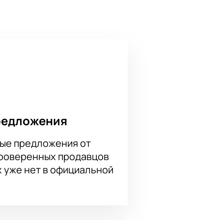
т композиции и монологи о
and), а оформление и свет создают
Ковалевский, который придал
редложения
 д. 19. В зале можно выбрать
ые предложения от
проверенных продавцов
Billy's Band) онлайн?
х уже нет в официальной
н. Закажите билеты на нашем
ной категории. Оплатите онлайн и
жи с улучшенным обзором сцены.