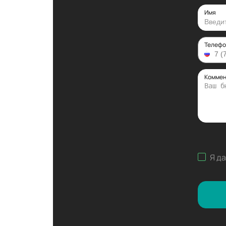
Имя
Телефо
Коммен
Я д