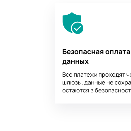
Все доступные места отмечены на 
Можно заказать билеты по телефо
показах.
Корпоративным клиентам
Для компаний доступно коллектив
оформить групповой заказ и полу
Безопасная оплата
данных
Обратите внимание, возможна сме
Все платежи проходят 
шлюзы, данные не сохр
остаются в безопасност