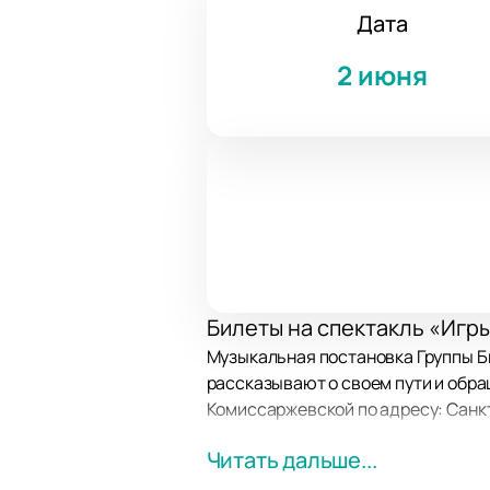
Дата
2 июня
Билеты на спектакль «Игры 
Музыкальная постановка Группы Бил
рассказывают о своем пути и обра
Комиссаржевской по адресу: Санкт-
Читать дальше...
Сюжет