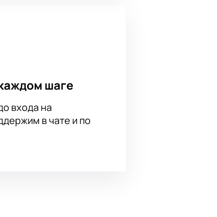
 и продолжительность спектакля.
ах посещения театра и ближайших
р поможет выбрать места,
каждом шаге
до входа на
держим в чате и по