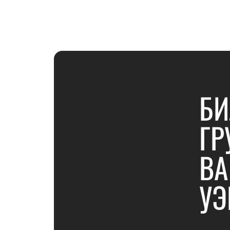
БИ
ГР
BA
УЭ