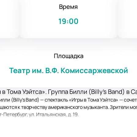
Время
19:00
Площадка
Театр им. В.Ф. Комиссаржевской
в Тома Уэйтса». Группа Билли (Billy's Band) в
ли (Billy's Band) — спектакль «Игры в Тома Уэйтса» — соче
щаются к творчеству американского музыканта. Зрители могу
Петербург, ул. Итальянская, д. 19.